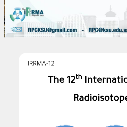
IRRMA-12
th
The 12
Internatio
Radioisotop